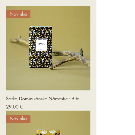
kúsok dizajnu s atmosférou mesta.
Novinka
Šatka Dominikánske Námestie - žltá
Cena
29,00 €
Novinka