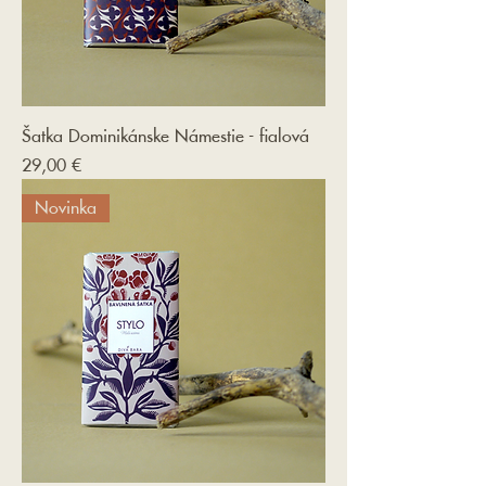
Šatka Dominikánske Námestie - fialová
Cena
29,00 €
Novinka