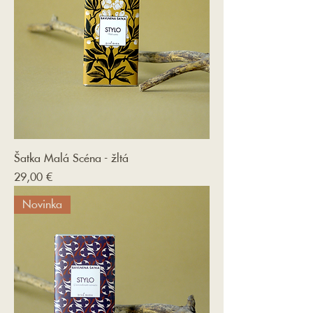
Šatka Malá Scéna - žltá
Cena
29,00 €
Novinka