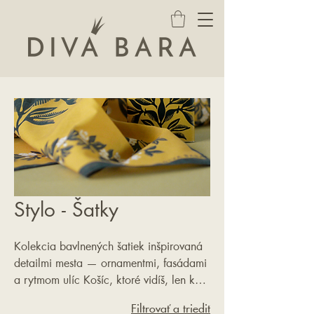
Stylo - Šatky
Kolekcia bavlnených šatiek inšpirovaná
detailmi mesta — ornamentmi, fasádami
a rytmom ulíc Košíc, ktoré vidíš, len keď
na chvíľu spomalíš. Autorský a lokálny
Filtrovať a triediť