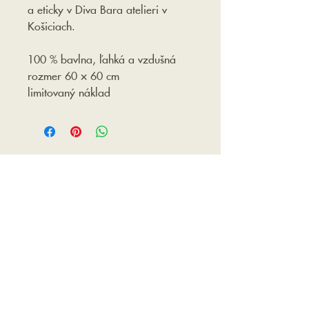
a eticky v Diva Bara atelieri v
Košiciach.
100 % bavlna, ľahká a vzdušná
rozmer 60 × 60 cm
limitovaný náklad
DIVA BARA
Ľudmila Žoldáková, Sídlisko 8, Čaňa
044 14, Slovenská Republika
IČO:
44239114
DIČ: 1076034553
Kontaktný formulár