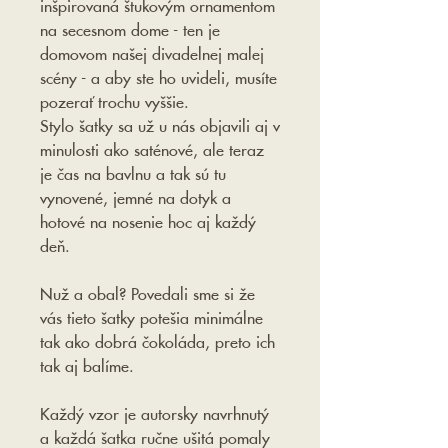
inšpirovaná štukovým ornamentom
na secesnom dome - ten je
domovom našej divadelnej malej
scény - a aby ste ho uvideli, musíte
pozerať trochu vyššie.
Stylo šatky sa už u nás objavili aj v
minulosti ako saténové, ale teraz
je čas na bavlnu a tak sú tu
vynovené, jemné na dotyk a
hotové na nosenie hoc aj každý
deň.
Nuž a obal? Povedali sme si že
vás tieto šatky potešia minimálne
tak ako dobrá čokoláda, preto ich
tak aj balíme.
Každý vzor je autorsky navrhnutý
a každá šatka ručne ušitá pomaly