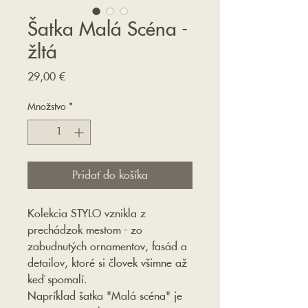
Šatka Malá Scéna -
žltá
Price
29,00 €
Množstvo
*
Pridať do košíka
Kolekcia STYLO vznikla z
prechádzok mestom - zo
zabudnutých ornamentov, fasád a
detailov, ktoré si človek všimne až
keď spomalí.
Napríklad šatka "Malá scéna" je